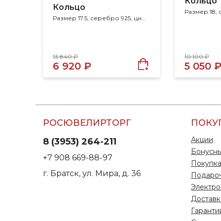
Кольцо
Кольцо
Размер 17.5, серебро 925, циркон
13 840 ₽
10 100 ₽
6 920 ₽
5 050 
РОСЮВЕЛИРТОРГ
ПОКУ
Акции
8 (3953) 264-211
Бонусны
+7 908 669-88-97
Покупка
г. Братск, ул. Мира, д. 36
Подаро
Электро
Доставк
Гаранти