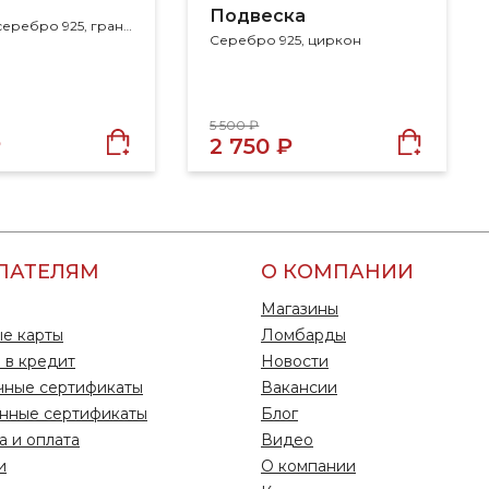
Подвеска
Размер 18, серебро 925, гранат, циркон
Серебро 925, циркон
5 500 ₽
₽
2 750 ₽
ПАТЕЛЯМ
О КОМПАНИИ
Магазины
е карты
Ломбарды
 в кредит
Новости
чные сертификаты
Вакансии
нные сертификаты
Блог
а и оплата
Видео
и
О компании