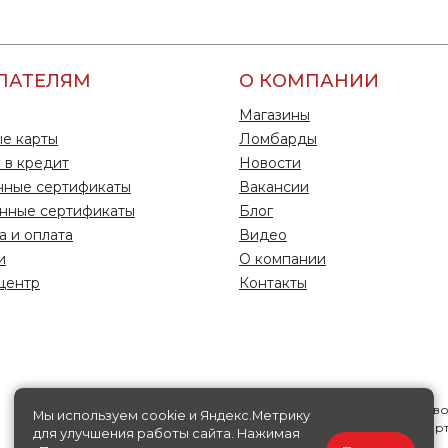
ПАТЕЛЯМ
О КОМПАНИИ
Магазины
е карты
Ломбарды
 в кредит
Новости
чные сертификаты
Вакансии
нные сертификаты
Блог
а и оплата
Видео
и
О компании
центр
Контакты
Информация на данной странице носит исключительно справ
Мы используем cookie и Яндекс.Метрику
характер, ни при каких условиях не является публичной офер
для улучшения работы сайта. Нажимая