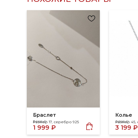
Браслет
Колье
3 998 ₽
6 398 ₽
Размер 17, серебро 925
Размер 45,
1 999 ₽
3 199 ₽