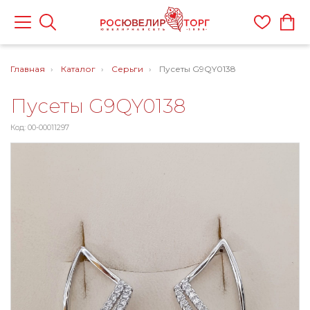
Главная
Каталог
Серьги
Пусеты G9QY0138
Пусеты G9QY0138
Код: 00-00011297