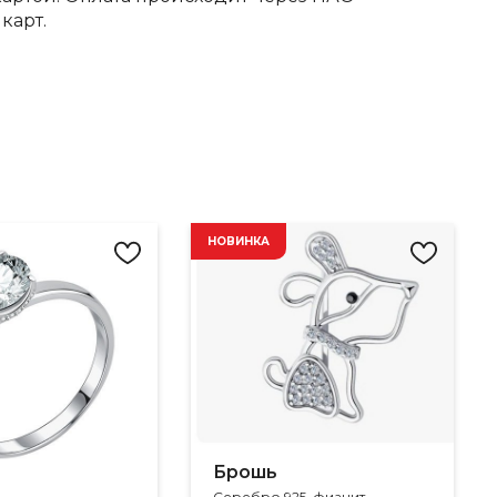
карт.
НОВИНКА
Брошь
Серебро 925, фианит