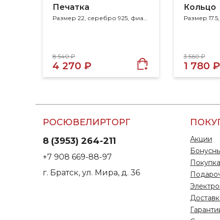
Печатка
Кольцо
Размер 22, серебро 925, фианит
8 540 ₽
3 560 ₽
4 270 ₽
1 780 ₽
РОСЮВЕЛИРТОРГ
ПОКУ
Акции
8 (3953) 264-211
Бонусны
+7 908 669-88-97
Покупка
г. Братск, ул. Мира, д. 36
Подаро
Электро
Доставк
Гаранти