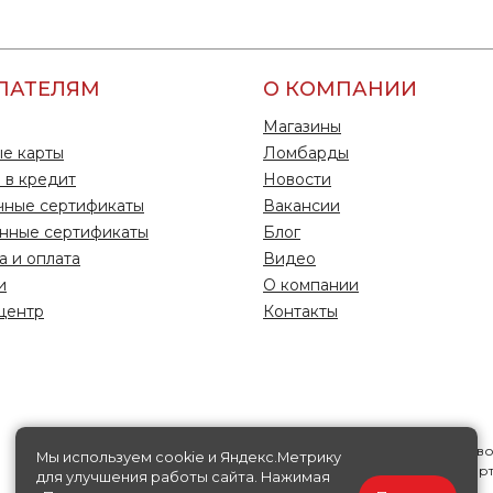
ПАТЕЛЯМ
О КОМПАНИИ
Магазины
е карты
Ломбарды
 в кредит
Новости
чные сертификаты
Вакансии
нные сертификаты
Блог
а и оплата
Видео
и
О компании
центр
Контакты
Информация на данной странице носит исключительно справ
Мы используем cookie и Яндекс.Метрику
характер, ни при каких условиях не является публичной офер
для улучшения работы сайта. Нажимая