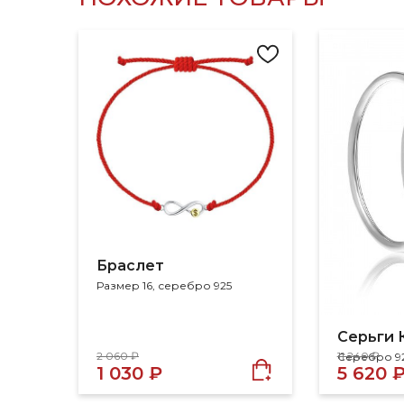
Браслет
Размер 16, серебро 925
Серьги 
2 060 ₽
11 240 ₽
Серебро 9
1 030 ₽
5 620 