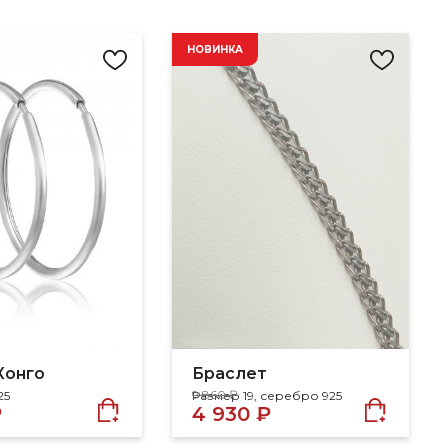
НОВИНКА
Конго
Браслет
9 860 ₽
25
Размер 19, серебро 925
₽
4 930 ₽