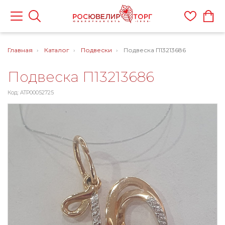
Главная
Каталог
Подвески
Подвеска П13213686
Подвеска П13213686
Код: ATP00052725