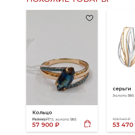
серьги
Золото 585
Кольцо
115 800 ₽
106 940 ₽
Размер 17.5, золото 585
57 900 ₽
53 470