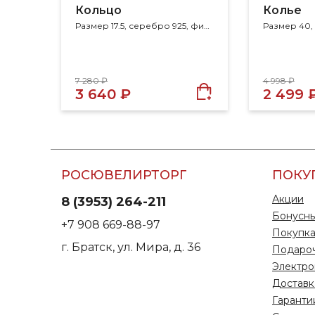
Кольцо
Колье
Размер 17.5, серебро 925, фианит
7 280 ₽
4 998 ₽
3 640 ₽
2 499 
РОСЮВЕЛИРТОРГ
ПОКУ
Акции
8 (3953) 264-211
Бонусны
+7 908 669-88-97
Покупка
г. Братск, ул. Мира, д. 36
Подаро
Электро
Доставк
Гаранти