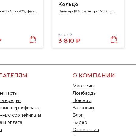
Кольцо
Размер 40, серебро 925, фианит
Размер 19.5, серебро 925, фианит
7 620 ₽
₽
3 810 ₽
ПАТЕЛЯМ
О КОМПАНИИ
Магазины
е карты
Ломбарды
 в кредит
Новости
чные сертификаты
Вакансии
нные сертификаты
Блог
а и оплата
Видео
и
О компании