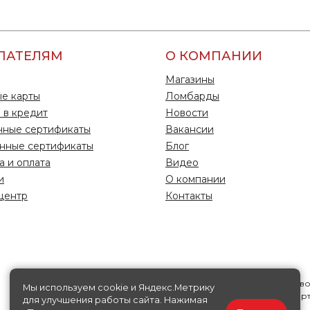
ПАТЕЛЯМ
О КОМПАНИИ
Магазины
е карты
Ломбарды
 в кредит
Новости
чные сертификаты
Вакансии
нные сертификаты
Блог
а и оплата
Видео
и
О компании
центр
Контакты
Информация на данной странице носит исключительно справ
Мы используем cookie и Яндекс.Метрику
характер, ни при каких условиях не является публичной офер
для улучшения работы сайта. Нажимая