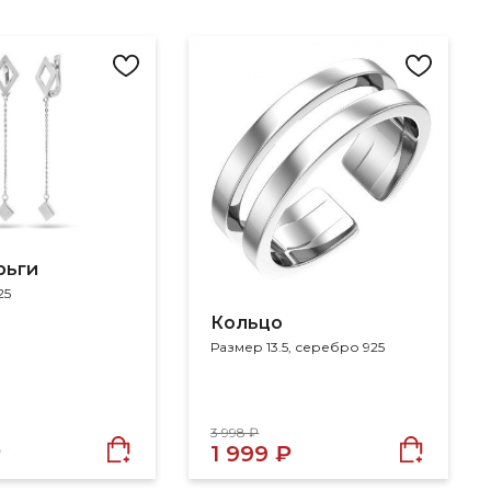
рьги
25
Кольцо
Размер 13.5, серебро 925
3 998 ₽
₽
1 999 ₽