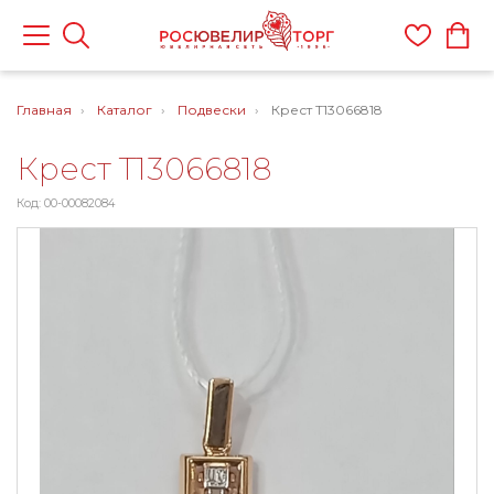
Главная
Каталог
Подвески
Крест Т13066818
Крест Т13066818
Код: 00-00082084