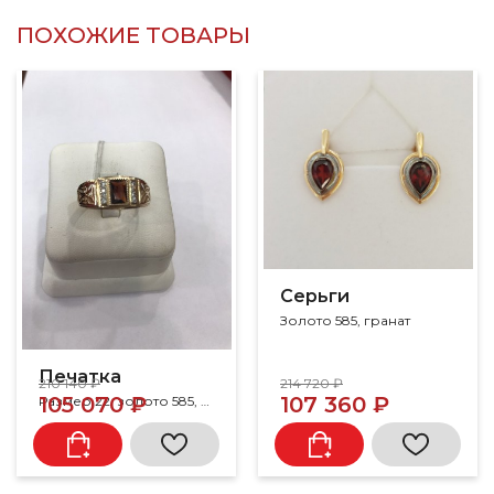
ПОХОЖИЕ ТОВАРЫ
Серьги
Золото 585, гранат
Печатка
210 140 ₽
214 720 ₽
105 070 ₽
107 360 ₽
Размер 22, золото 585, гранат, фианит