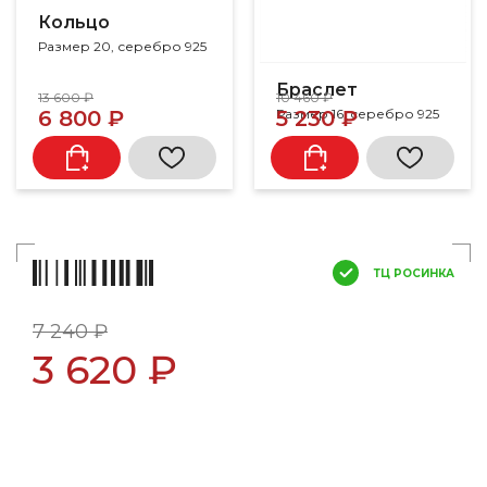
Кольцо
Размер 20, серебро 925
Браслет
13 600 ₽
10 460 ₽
Размер 16, серебро 925
6 800 ₽
5 230 ₽
ТЦ РОСИНКА
7 240 ₽
3 620 ₽