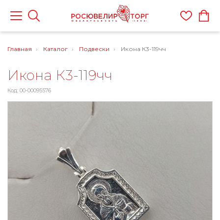
Главная
Каталог
Подвески
Икона К3-119чч
Икона К3-119чч
Код: 00-00095576