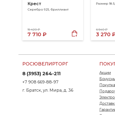
Крест
Серебро 925, бриллиант
15 420 ₽
6 540 ₽
7 710 ₽
3 270 
РОСЮВЕЛИРТОРГ
ПОКУ
Акции
8 (3953) 264-211
Бонусны
+7 908 669-88-97
Покупка
г. Братск, ул. Мира, д. 36
Подаро
Электро
Доставк
Гаранти