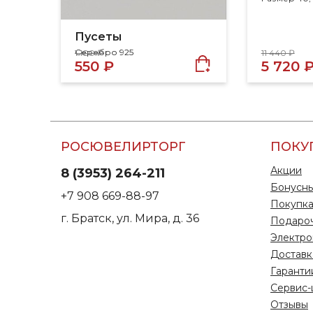
Пусеты
Серебро 925
1 100 ₽
11 440 ₽
550 ₽
5 720 
РОСЮВЕЛИРТОРГ
ПОКУ
Акции
8 (3953) 264-211
Бонусны
+7 908 669-88-97
Покупка
г. Братск, ул. Мира, д. 36
Подаро
Электро
Доставк
Гаранти
Сервис-
Отзывы