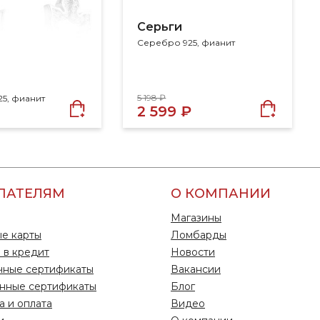
Серьги
Серебро 925, фианит
5 198 ₽
5, фианит
2 599 ₽
ПАТЕЛЯМ
О КОМПАНИИ
Магазины
е карты
Ломбарды
 в кредит
Новости
чные сертификаты
Вакансии
нные сертификаты
Блог
а и оплата
Видео