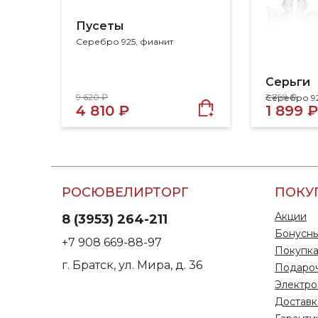
Пусеты
Серебро 925, фианит
Серьги
9 620 ₽
3 798 ₽
Серебро 92
4 810 ₽
1 899 ₽
РОСЮВЕЛИРТОРГ
ПОКУ
Акции
8 (3953) 264-211
Бонусны
+7 908 669-88-97
Покупка
г. Братск, ул. Мира, д. 36
Подаро
Электро
Доставк