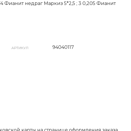
274 Фианит недраг Маркиз 5*2,5 ; 3 0,205 Фианит
94040117
АРТИКУЛ
ковской карты на странице оформления заказа