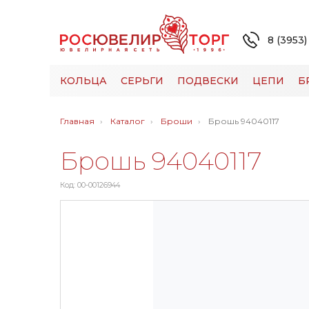
8 (3953)
КОЛЬЦА
СЕРЬГИ
ПОДВЕСКИ
ЦЕПИ
Б
Главная
Каталог
Броши
Брошь 94040117
Брошь 94040117
Код: 00-00126944