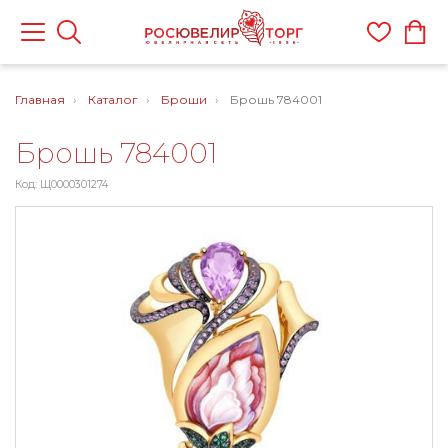
Главная
Каталог
Броши
Брошь 784001
Брошь 784001
Код: Щ0000301274