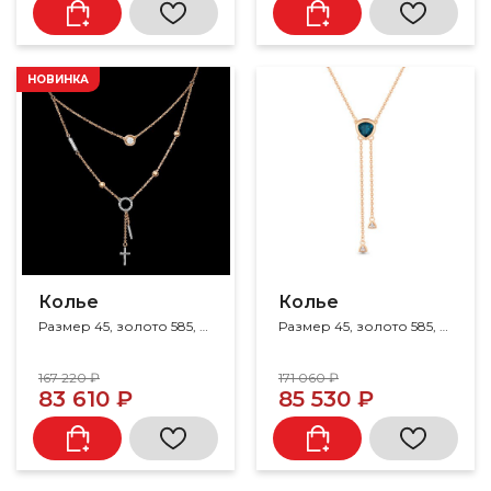
НОВИНКА
Колье
Колье
Размер 45, золото 585, фианит
Размер 45, золото 585, топаз, фианит
167 220 ₽
171 060 ₽
83 610 ₽
85 530 ₽