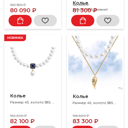
Колье
160 180 ₽
162 600 ₽
80 090 ₽
81 300 ₽
Золото 585, фианит
НОВИНКА
Колье
Колье
Размер 45, золото 585, жемчуг, корунд
Размер 45, золото 585, жемчуг
164 200 ₽
166 600 ₽
82 100 ₽
83 300 ₽