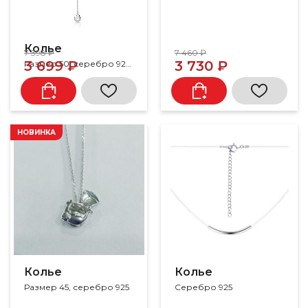
Колье
7 398 ₽
7 460 ₽
3 699 ₽
3 730 ₽
Размер 50, серебро 925, фианит
НОВИНКА
Колье
Колье
Размер 45, серебро 925
Серебро 925