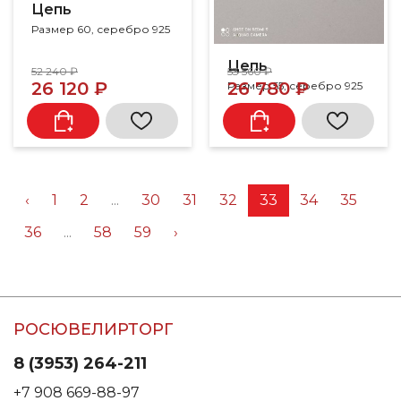
Цепь
Размер 60, серебро 925
Цепь
52 240 ₽
53 560 ₽
26 120 ₽
26 780 ₽
Размер 55, серебро 925
‹
1
2
...
30
31
32
33
34
35
36
...
58
59
›
РОСЮВЕЛИРТОРГ
8 (3953) 264-211
+7 908 669-88-97